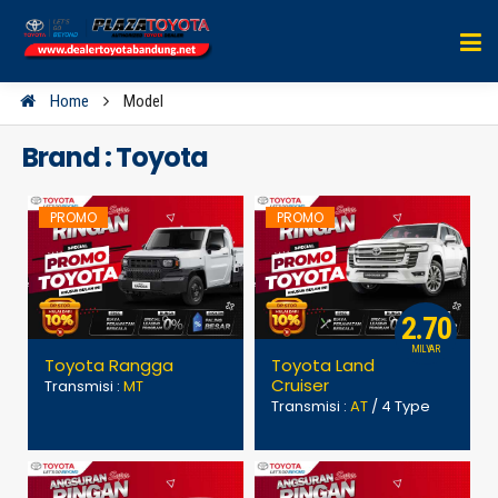
Home
Model
Brand : Toyota
PROMO
PROMO
2.70
MILYAR
Toyota Rangga
Toyota Land
Cruiser
Transmisi :
MT
Transmisi :
AT
/ 4 Type