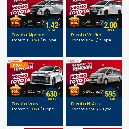
1.42
2.00
MILYAR
MILYAR
Toyota Alphard
Toyota Vellfire
Transmisi :
CVT
/ 12 Type
Transmisi :
AT
/ 2 Type
PROMO
630
595
JUTAAN
JUTAAN
Toyota Voxy
Toyota Hi Ace
Transmisi :
CVT
/ 1 Type
Transmisi :
MT
/ 2 Type