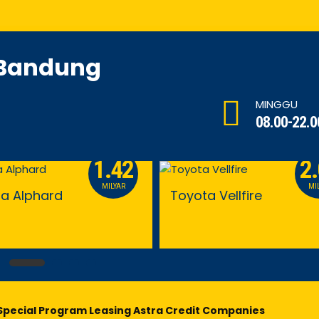
 Bandung
MINGGU
08.00-22.0
1.42
2
MILYAR
MI
a Alphard
Toyota Vellfire
Special Program Leasing Astra Credit Companies