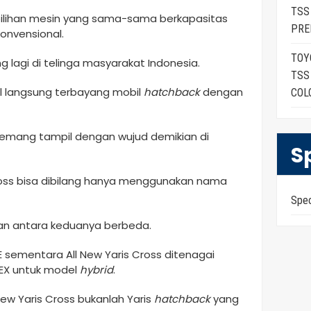
TSS
 pilihan mesin yang sama-sama berkapasitas
PRE
onvensional.
TOY
g lagi di telinga masyarakat Indonesia.
TSS
 langsung terbayang mobil
hatchback
dengan
COL
memang tampil dengan wujud demikian di
S
ross bisa dibilang hanya menggunakan nama
Spe
an antara keduanya berbeda.
ementara All New Yaris Cross ditenagai
VEX untuk model
hybrid
.
 New Yaris Cross bukanlah Yaris
hatchback
yang