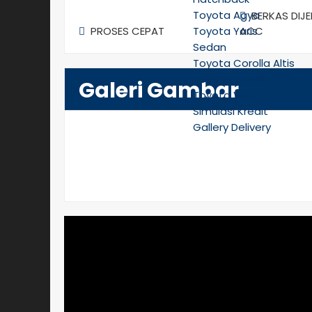
Toyota Agya
BERKAS DIJ
PROSES CEPAT
Toyota Yaris
ACC
Sedan
Toyota Corolla Altis
Toyota Camry
Galeri Gambar
Toyota Vios
Simulasi Kredit
Gallery Delivery