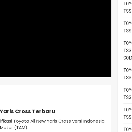
TOY
TSS
TOY
TSS
TOY
TSS
COL
TOY
TSS
TOY
TSS
TOY
Yaris Cross Terbaru
TSS
ikasi Toyota All New Yaris Cross versi Indonesia
 Motor (TAM).
TOY