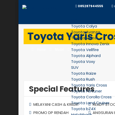
085287944555
Home
MPV
Toyota Calya
Toyota Yaris Cro
Toyota Avanza
Toyota Veloz
Toyota Innova Zenix
Toyota Vellfire
Home
Model
Toyota Yaris Cross
Toyota Alphard
Toyota Voxy
SUV
Toyota Raize
Toyota Rush
Toyota Yaris Cross
Special Features
Toyota Fortuner
Toyota Corolla Cross
Toyota Land Cruiser
MELAYANI CASH & KREDIT
READY STO
Toyota bZ4X
PROMO DP RENDAH
ANGSURAN 
Hatchback