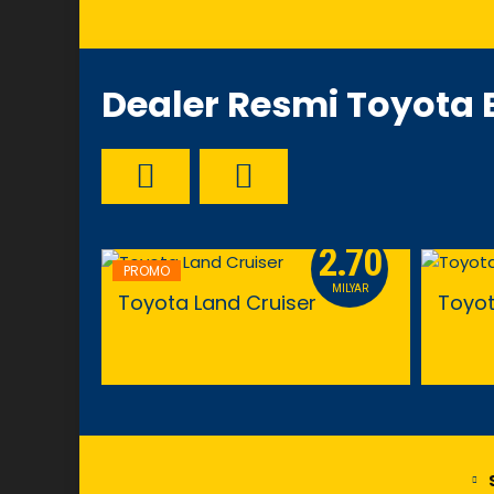
Dealer Resmi Toyota
2.70
PROMO
MILYAR
Toyota Land Cruiser
Toyot