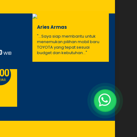
Aries Armas
"...Saya siap membantu untuk
menemukan pilihan mobil baru
TOYOTA yang tepat sesuai
0
WIB
budget dan kebutuhan..."
.00
630
PROMO
LYAR
JUTAAN
Toyota Voxy
Toyota H