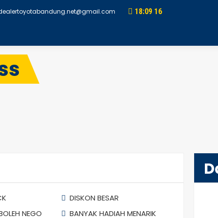
18
:
09
17
dealertoyotabandung.net@gmail.com
ss
D
CK
DISKON BESAR
BOLEH NEGO
BANYAK HADIAH MENARIK