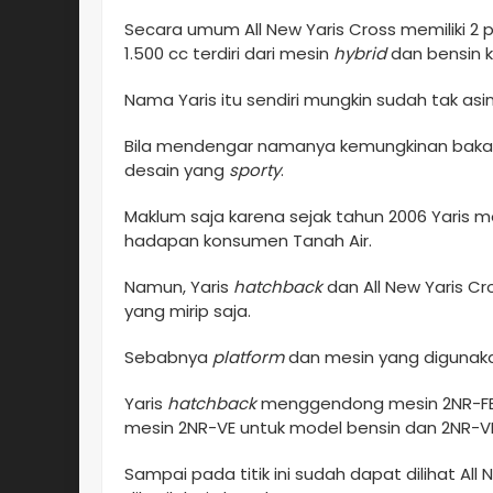
Secara umum All New Yaris Cross memiliki 2
1.500 cc terdiri dari mesin
hybrid
dan bensin k
Nama Yaris itu sendiri mungkin sudah tak asin
Bila mendengar namanya kemungkinan bakal
desain yang
sporty
.
Maklum saja karena sejak tahun 2006 Yaris 
hadapan konsumen Tanah Air.
Namun, Yaris
hatchback
dan All New Yaris C
yang mirip saja.
Sebabnya
platform
dan mesin yang digunak
Yaris
hatchback
menggendong mesin 2NR-FE s
mesin 2NR-VE untuk model bensin dan 2NR-
Sampai pada titik ini sudah dapat dilihat All