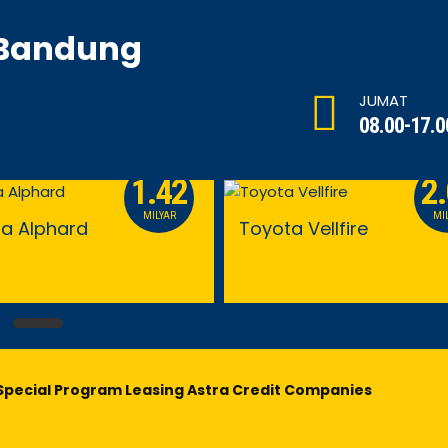
 Bandung
JUMAT
08.00-17.0
1.42
2
MILYAR
MI
a Alphard
Toyota Vellfire
Special Program Leasing Astra Credit Companies