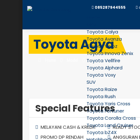
085287944555
Home
MPV
Toyota Calya
Toyota Agya
Toyota Avanza
Toyota Veloz
Toyota Innova Zenix
Toyota Vellfire
Home
Model
Toyota Agya
Toyota Alphard
Toyota Voxy
SUV
Toyota Raize
Toyota Rush
Toyota Yaris Cross
Special Features
Toyota Fortuner
Toyota Corolla Cross
Toyota Land Cruiser
MELAYANI CASH & KREDIT
READY STO
Toyota bZ4X
PROMO DP RENDAH
ANGSURAN 
Hatchback