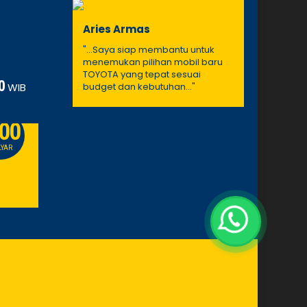
Aries Armas
"...Saya siap membantu untuk
menemukan pilihan mobil baru
TOYOTA yang tepat sesuai
0
WIB
budget dan kebutuhan..."
.00
630
PROMO
LYAR
JUTAAN
Toyota Voxy
Toyota H