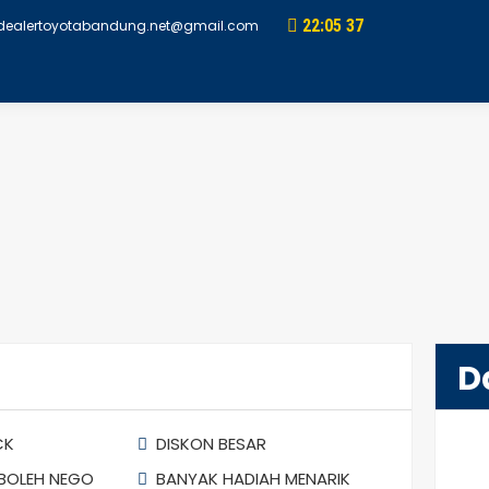
22
:
05
38
dealertoyotabandung.net@gmail.com
D
CK
DISKON BESAR
BOLEH NEGO
BANYAK HADIAH MENARIK