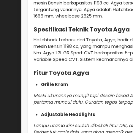
mesin Bensin berkapasitas 1198 cc. Agya te
tergantung variannya. Agya adalah Hatchba
1665 mm, wheelbase 2525 mm.
Spesifikasi Teknik Toyota Agya
Hatchback terbaru dari Toyota, Agya, hadir d
mesin Bensin 1198 cc, yang mampu menghasil
Nm. Agya 1.2L GR Sport CVT berkapasitas 5-
Variable Speed CVT. Sistem keamanannya dibe
Fitur Toyota Agya
Grille Krom
Meski ukurannya mungil tapi desain fasad 
pertama muncul dulu. Guratan tegas terpap
Adjustable Headlights
Lampu utama kini sudah dibekali fitur DRL, 
Berbentuk garis tipis yang akan menarik pe