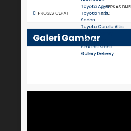
Toyota Agya
BERKAS DIJ
PROSES CEPAT
Toyota Yaris
ACC
Sedan
Toyota Corolla Altis
Toyota Camry
Galeri Gambar
Toyota Vios
Simulasi Kredit
Gallery Delivery