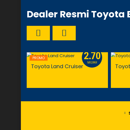
Dealer Resmi Toyota
2.70
PROMO
MILYAR
Toyota Land Cruiser
Toyot