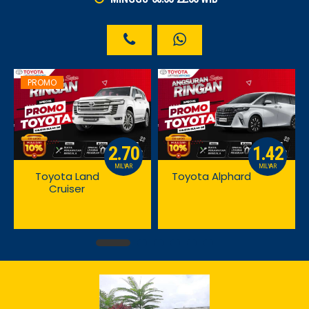
PROMO
2.70
1.42
MILYAR
MILYAR
Toyota Land
Toyota Alphard
Cruiser