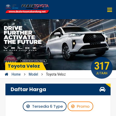
317
Toyota Veloz
JUTAAN
Home
Model
Toyota Veloz
Daftar Harga
Tersedia 6 Type
Promo