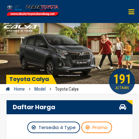
191
Toyota Calya
JUTAAN
Home
Model
Toyota Calya
Daftar Harga
Tersedia 4 Type
Promo