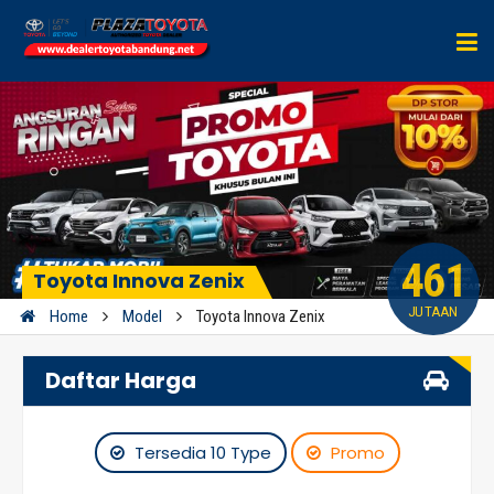
461
Toyota Innova Zenix
JUTAAN
Home
Model
Toyota Innova Zenix
Daftar Harga
Tersedia 10 Type
Promo